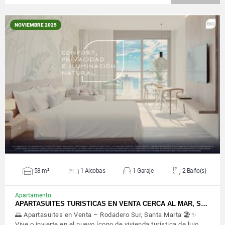
NOVIEMBRE 2025
VER DETALLES
58 m²
1 Alcobas
1 Garaje
2 Baño(s)
Apartamento
APARTASUITES TURISTICAS EN VENTA CERCA AL MAR, S…
🌅 Apartasuites en Venta – Rodadero Sur, Santa Marta 🏖️✨
Vive o invierte en el nuevo ícono de vivienda turística de lujo…