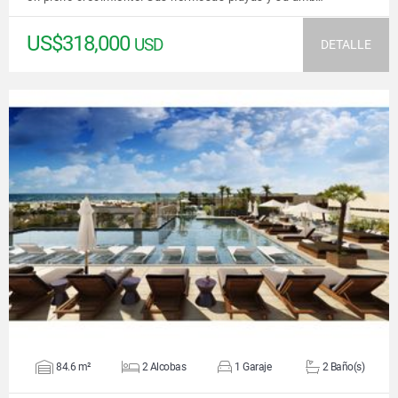
US$318,000
USD
DETALLE
VER DETALLES
84.6 m²
2 Alcobas
1 Garaje
2 Baño(s)