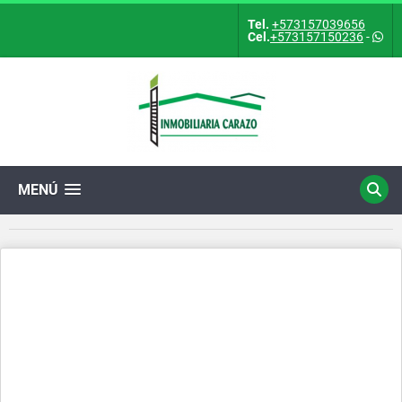
Tel.
+573157039656
Cel.
+573157150236
-
MENÚ