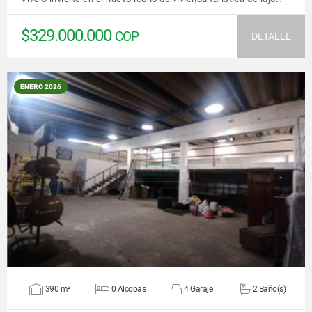
$329.000.000
COP
DETALLE
ENERO 2026
VER DETALLES
390 m²
0 Alcobas
4 Garaje
2 Baño(s)