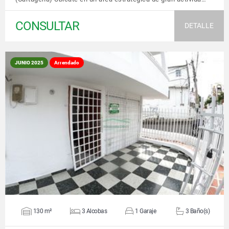
CONSULTAR
DETALLE
JUNIO 2025
Arrendado
VER DETALLES
130 m²
3 Alcobas
1 Garaje
3 Baño(s)