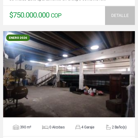
$750.000.000
COP
DETALLE
ENERO 2026
VER DETALLES
390 m²
0 Alcobas
4 Garaje
2 Baño(s)