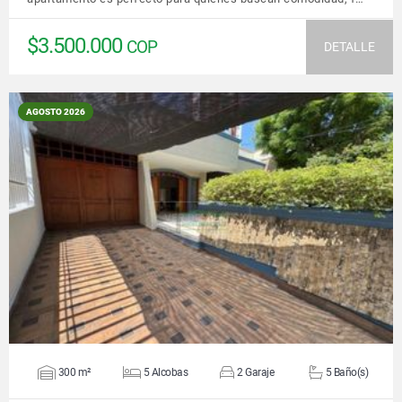
$3.500.000
COP
DETALLE
AGOSTO 2026
VER DETALLES
300 m²
5 Alcobas
2 Garaje
5 Baño(s)