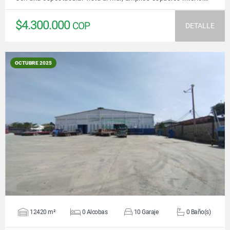
$4.300.000
COP
DETALLE
OCTUBRE 2025
VER DETALLES
12420 m²
0 Alcobas
10 Garaje
0 Baño(s)