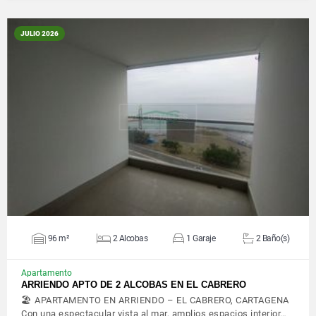
JULIO 2026
VER DETALLES
96 m²
2 Alcobas
1 Garaje
2 Baño(s)
Apartamento
ARRIENDO APTO DE 2 ALCOBAS EN EL CABRERO
🏖️ APARTAMENTO EN ARRIENDO – EL CABRERO, CARTAGENA
Con una espectacular vista al mar, amplios espacios interior…