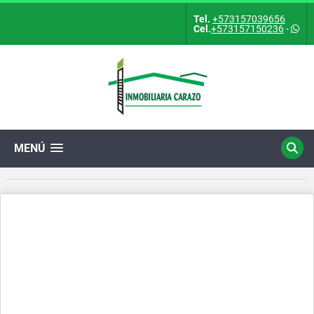
Tel.
+573157039656
Cel.
+573157150236
-
MENÚ