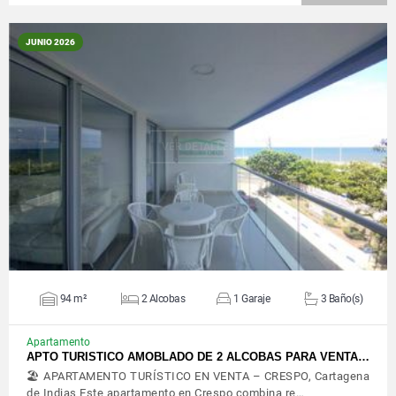
JUNIO 2026
VER DETALLES
94 m²
2 Alcobas
1 Garaje
3 Baño(s)
Apartamento
APTO TURISTICO AMOBLADO DE 2 ALCOBAS PARA VENTA…
🏖️ APARTAMENTO TURÍSTICO EN VENTA – CRESPO, Cartagena
de Indias Este apartamento en Crespo combina re…