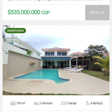
$535.000.000
COP
DETALLE
AGOSTO 2024
VER DETALLES
190 m²
3 Alcobas
2 Garaje
4 Baño(s)