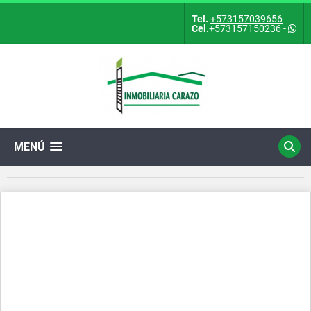
Tel.
+573157039656
Cel.
+573157150236
-
MENÚ