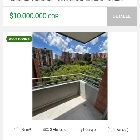
$10.000.000
COP
DETALLE
AGOSTO 2026
VER DETALLES
75 m²
3 Alcobas
1 Garaje
2 Baño(s)