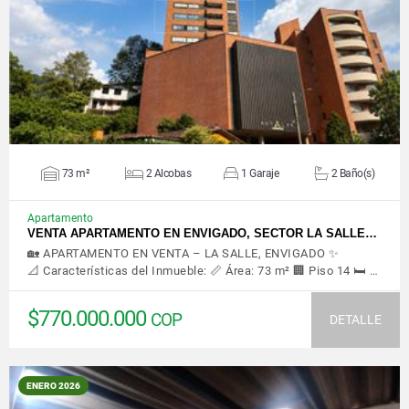
VER DETALLES
73 m²
2 Alcobas
1 Garaje
2 Baño(s)
Apartamento
VENTA APARTAMENTO EN ENVIGADO, SECTOR LA SALLE…
🏡 APARTAMENTO EN VENTA – LA SALLE, ENVIGADO ✨
📐 Características del Inmueble: 📏 Área: 73 m² 🏢 Piso 14 🛏️ …
$770.000.000
COP
DETALLE
ENERO 2026