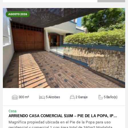
AGOSTO 2026
VER DETALLES
300 m²
5 Alcobas
2 Garaje
5 Baño(s)
Casa
ARRIENDO CASA COMERCIAL $10M – PIE DE LA POPA, IP…
Magnífica propiedad ubicada en el Pie de la Popa para uso
residencial y comercial 1 con área total de 360m2.Modalida…